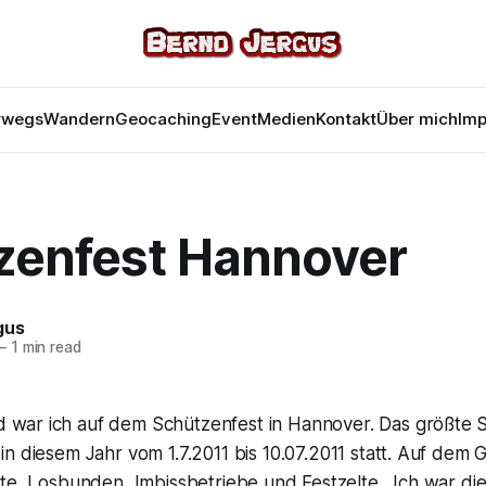
rwegs
Wandern
Geocaching
Event
Medien
Kontakt
Über mich
Im
zenfest Hannover
gus
—
1 min read
 war ich auf dem Schützenfest in Hannover. Das größte 
 in diesem Jahr vom 1.7.2011 bis 10.07.2011 statt. Auf dem 
te, Losbunden, Imbissbetriebe und Festzelte. Ich war die 