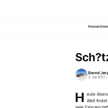
Home
Unte
Sch?t
Bernd Jer
2. Juli 2011
H
eute Abend
Welt findet
viele Fahrgeschäf