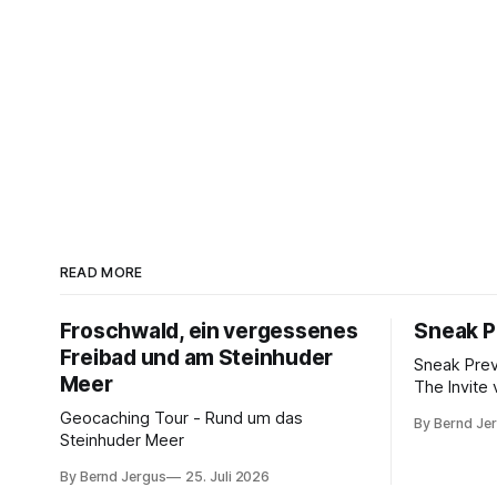
READ MORE
Froschwald, ein vergessenes
Sneak P
Freibad und am Steinhuder
Sneak Pre
Meer
The Invite 
Rogen, Pe
Geocaching Tour - Rund um das
By Bernd Je
Norton. K
Steinhuder Meer
von 10.
By Bernd Jergus
25. Juli 2026