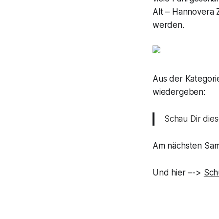
Alt – Hannovera Z
werden.
Aus der Kategor
wiedergeben:
Schau Dir die
Am nächsten Sam
Und hier –->
Sch