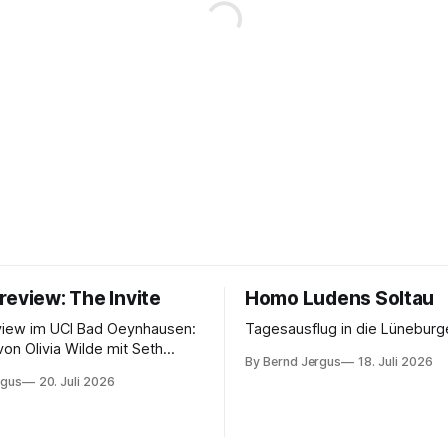
review: The Invite
Homo Ludens Soltau
view im UCI Bad Oeynhausen:
Tagesausflug in die Lüneburg
von Olivia Wilde mit Seth
By Bernd Jergus
18. Juli 2026
nélope Cruz und Edward
rgus
20. Juli 2026
ammerspiel, Sex-Comedy, 8,5