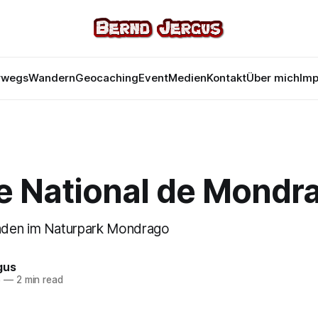
rwegs
Wandern
Geocaching
Event
Medien
Kontakt
Über mich
Im
e National de Mondr
den im Naturpark Mondrago
gus
5
—
2 min read