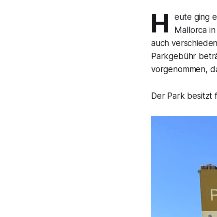
H
eute ging 
Mallorca i
auch verschieden
Parkgebühr beträ
vorgenommen, das 
Der Park besitzt 