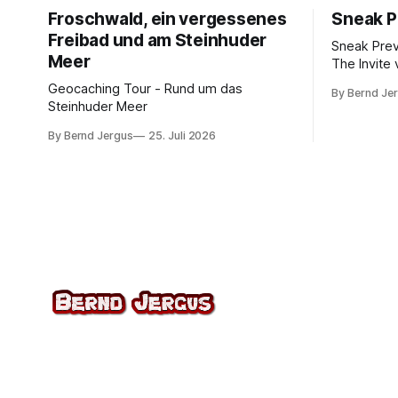
Froschwald, ein vergessenes
Sneak P
Freibad und am Steinhuder
Sneak Pre
Meer
The Invite 
Rogen, Pe
Geocaching Tour - Rund um das
By Bernd Je
Norton. K
Steinhuder Meer
von 10.
By Bernd Jergus
25. Juli 2026