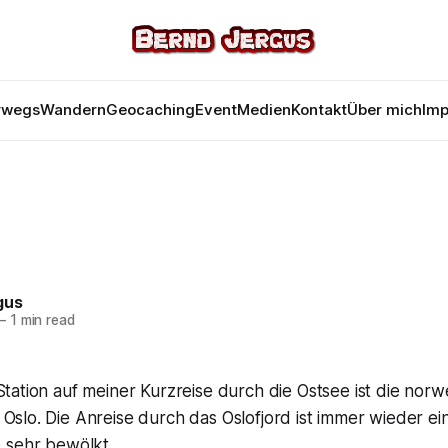
rwegs
Wandern
Geocaching
Event
Medien
Kontakt
Über mich
Im
gus
—
1 min read
Station auf meiner Kurzreise durch die Ostsee ist die nor
Oslo. Die Anreise durch das Oslofjord ist immer wieder ein
 sehr bewölkt.