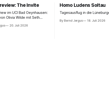
review: The Invite
Homo Ludens Soltau
view im UCI Bad Oeynhausen:
Tagesausflug in die Lüneburg
von Olivia Wilde mit Seth
By Bernd Jergus
18. Juli 2026
nélope Cruz und Edward
rgus
20. Juli 2026
ammerspiel, Sex-Comedy, 8,5