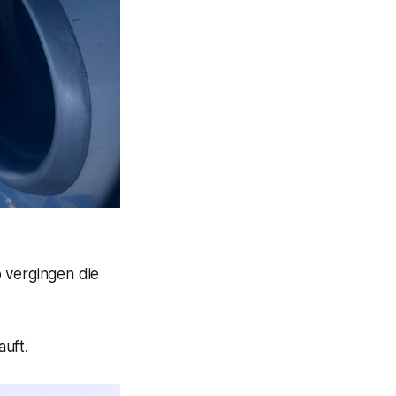
o vergingen die
uft.