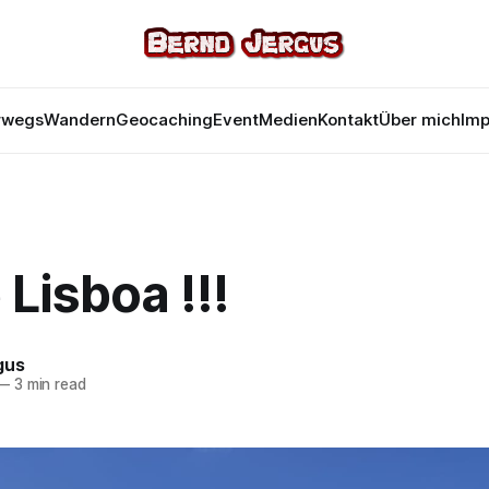
rwegs
Wandern
Geocaching
Event
Medien
Kontakt
Über mich
Im
 Lisboa !!!
gus
—
3 min read