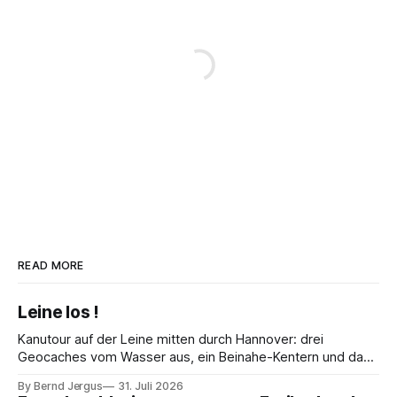
READ MORE
Leine los !
Kanutour auf der Leine mitten durch Hannover: drei
Geocaches vom Wasser aus, ein Beinahe-Kentern und das
Maschseefest – warum man auf den Kanu-Experten hören
By Bernd Jergus
31. Juli 2026
sollte.