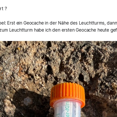
rt ?
pel: Erst ein Geocache in der Nähe des Leuchtturms, dann
 zum Leuchtturm habe ich den ersten Geocache heute ge