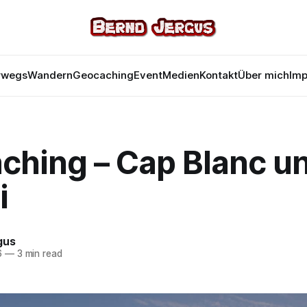
rwegs
Wandern
Geocaching
Event
Medien
Kontakt
Über mich
Im
ching – Cap Blanc u
i
gus
6
—
3 min read