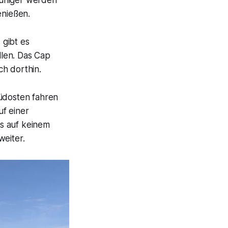
ruhiger werden
enießen.
 gibt es
llen. Das Cap
ch dorthin.
Südosten fahren
f einer
gs auf keinem
weiter.