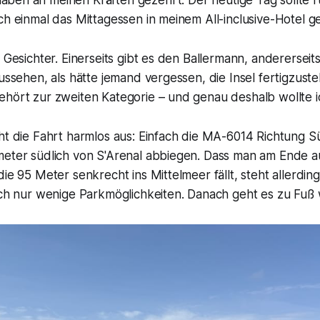
haben an meinen Kräften gezehrt. Der heutige Tag sollte 
ch einmal das Mittagessen in meinem All-inclusive-Hotel g
 Gesichter. Einerseits gibt es den Ballermann, andererseits
aussehen, als hätte jemand vergessen, die Insel fertigzuste
ehört zur zweiten Kategorie – und genau deshalb wollte i
eht die Fahrt harmlos aus: Einfach die MA-6014 Richtung 
meter südlich von S'Arenal abbiegen. Dass man am Ende au
die 95 Meter senkrecht ins Mittelmeer fällt, steht allerdin
uch nur wenige Parkmöglichkeiten. Danach geht es zu Fuß 