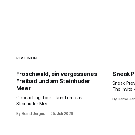
READ MORE
Froschwald, ein vergessenes
Sneak P
Freibad und am Steinhuder
Sneak Pre
Meer
The Invite 
Rogen, Pe
Geocaching Tour - Rund um das
By Bernd Je
Norton. K
Steinhuder Meer
von 10.
By Bernd Jergus
25. Juli 2026