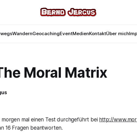
rwegs
Wandern
Geocaching
Event
Medien
Kontakt
Über mich
Im
The Moral Matrix
gus
 morgen mal einen Test durchgeführt bei
http://www.mora
n 16 Fragen beantworten.