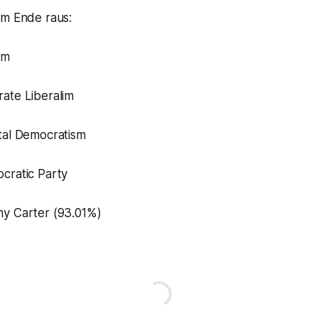
am Ende raus:
sm
te Liberalim
tal Democratism
ratic Party
y Carter (93.01%)