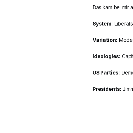
Das kam bei mir 
System:
Liberali
Variation:
Modera
Ideologies:
Capi
US Parties:
Democ
Presidents:
Jimm