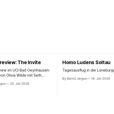
review: The Invite
Homo Ludens Soltau
view im UCI Bad Oeynhausen:
Tagesausflug in die Lüneburg
von Olivia Wilde mit Seth
By Bernd Jergus
18. Juli 2026
nélope Cruz und Edward
rgus
20. Juli 2026
ammerspiel, Sex-Comedy, 8,5