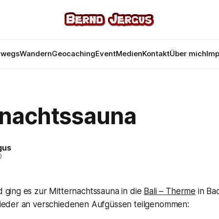
rwegs
Wandern
Geocaching
Event
Medien
Kontakt
Über mich
Im
rnachtssauna
gus
0
 ging es zur Mitternachtssauna in die
Bali – Therme
in Ba
ieder an verschiedenen Aufgüssen teilgenommen: