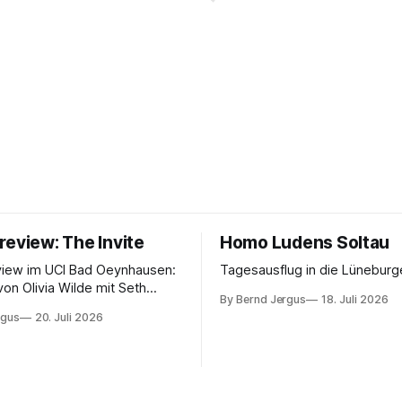
review: The Invite
Homo Ludens Soltau
view im UCI Bad Oeynhausen:
Tagesausflug in die Lüneburg
von Olivia Wilde mit Seth
By Bernd Jergus
18. Juli 2026
nélope Cruz und Edward
rgus
20. Juli 2026
ammerspiel, Sex-Comedy, 8,5