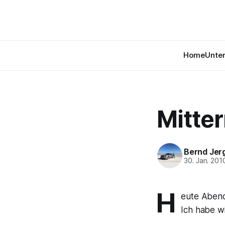
Home
Unte
Mitte
Bernd Jer
30. Jan. 201
H
eute Abend
Ich habe w