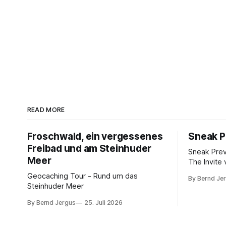
READ MORE
Froschwald, ein vergessenes
Sneak P
Freibad und am Steinhuder
Sneak Pre
Meer
The Invite 
Rogen, Pe
Geocaching Tour - Rund um das
By Bernd Je
Norton. K
Steinhuder Meer
von 10.
By Bernd Jergus
25. Juli 2026