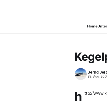
Home
Unte
Kegel
Bernd Jer
29. Aug. 20
h
ttp://www.k