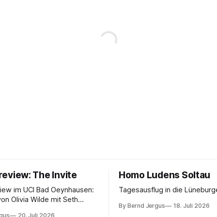
eview: The Invite
Homo Ludens Soltau
iew im UCI Bad Oeynhausen:
Tagesausflug in die Lüneburg
von Olivia Wilde mit Seth
By Bernd Jergus
18. Juli 2026
élope Cruz und Edward
rgus
20. Juli 2026