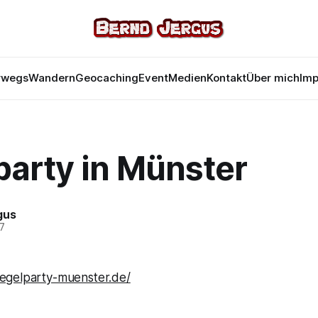
rwegs
Wandern
Geocaching
Event
Medien
Kontakt
Über mich
Im
party in Münster
gus
07
egelparty-muenster.de/