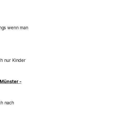
dings wenn man
ch nur Kinder
 Münster -
ch nach