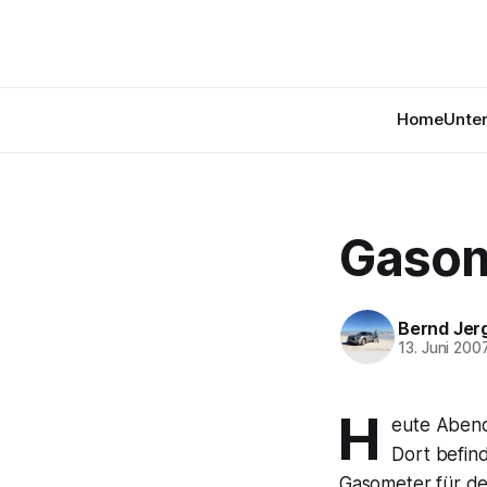
Home
Unte
Gasom
Bernd Jer
13. Juni 200
H
eute Abend
Dort befind
Gasometer für de