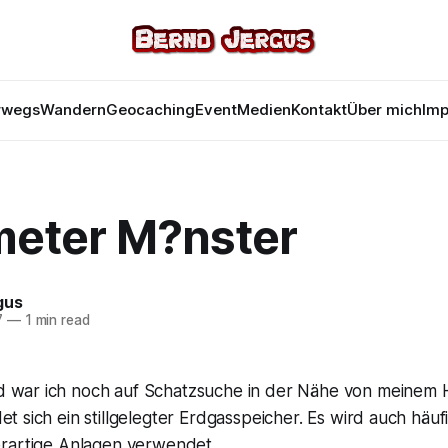
rwegs
Wandern
Geocaching
Event
Medien
Kontakt
Über mich
Im
eter M?nster
gus
7
—
1 min read
 war ich noch auf Schatzsuche in der Nähe von meinem H
et sich ein stillgelegter Erdgasspeicher. Es wird auch häuf
rartige Anlagen verwendet.