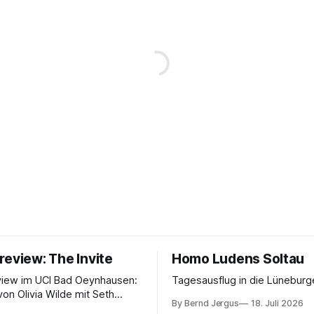
review: The Invite
Homo Ludens Soltau
view im UCI Bad Oeynhausen:
Tagesausflug in die Lüneburg
von Olivia Wilde mit Seth
By Bernd Jergus
18. Juli 2026
nélope Cruz und Edward