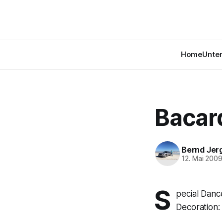
Home
Unte
Bacar
Bernd Jer
12. Mai 200
S
pecial Danc
Decoration: