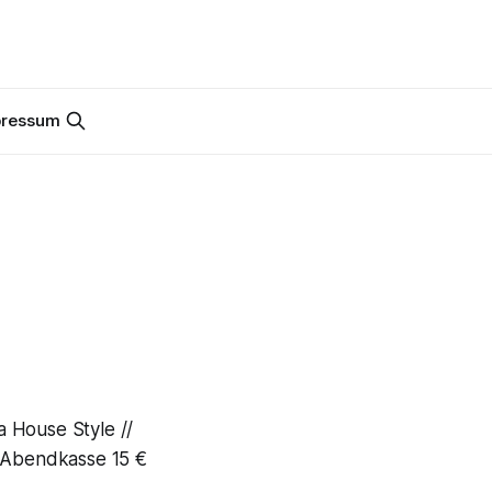
pressum
a House Style //
/ Abendkasse 15 €