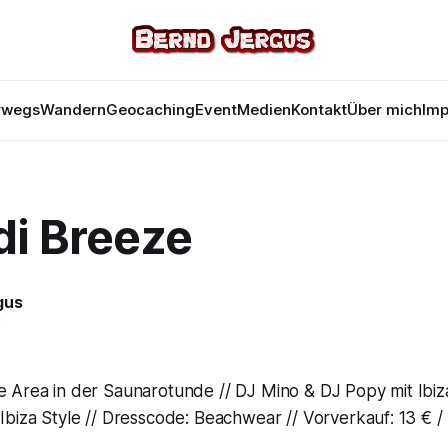
rwegs
Wandern
Geocaching
Event
Medien
Kontakt
Über mich
Im
di Breeze
gus
9
e Area in der Saunarotunde // DJ Mino & DJ Popy mit Ibiz
 Ibiza Style // Dresscode: Beachwear // Vorverkauf: 13 € 