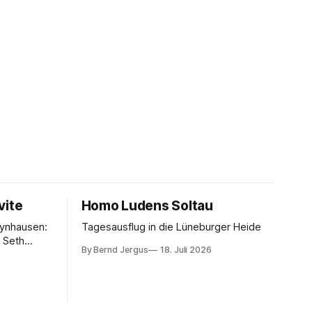
vite
Homo Ludens Soltau
eynhausen:
Tagesausflug in die Lüneburger Heide
t Seth
By Bernd Jergus
18. Juli 2026
dward
omedy, 8,5