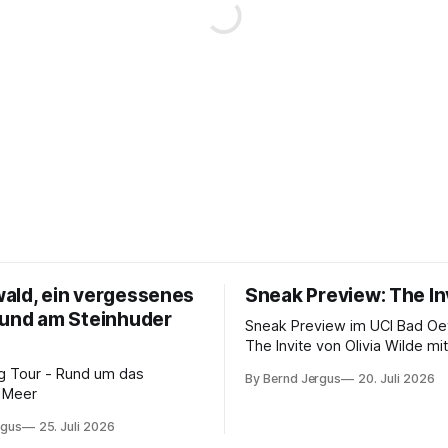
ald, ein vergessenes
Sneak Preview: The In
 und am Steinhuder
Sneak Preview im UCI Bad O
The Invite von Olivia Wilde mi
Rogen, Penélope Cruz und E
g Tour - Rund um das
By Bernd Jergus
20. Juli 2026
Norton. Kammerspiel, Sex-C
r Meer
von 10.
rgus
25. Juli 2026