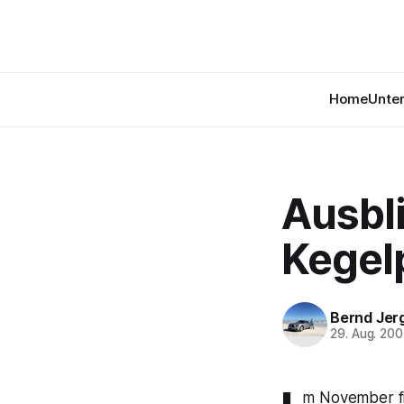
Home
Unte
Ausbli
Kegel
Bernd Jer
29. Aug. 20
m November fi