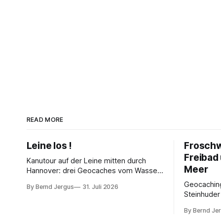
READ MORE
Leine los !
Froschw
Freibad
Kanutour auf der Leine mitten durch
Meer
Hannover: drei Geocaches vom Wasser
aus, ein Beinahe-Kentern und das
Geocachin
By Bernd Jergus
31. Juli 2026
Maschseefest – warum man auf den
Steinhude
Kanu-Experten hören sollte.
By Bernd Je