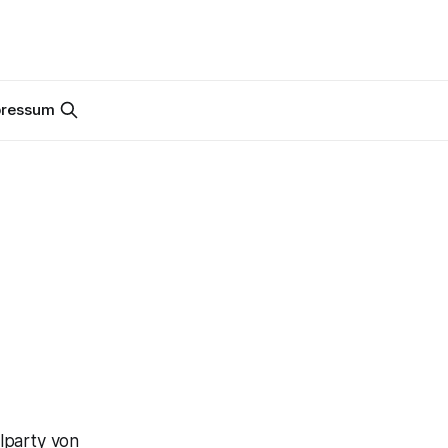
pressum
lparty von