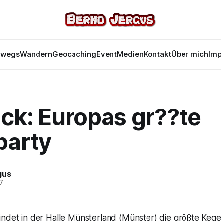
rwegs
Wandern
Geocaching
Event
Medien
Kontakt
Über mich
Im
ck: Europas gr??te
party
gus
07
ndet in der Halle Münsterland (Münster) die größte Kege