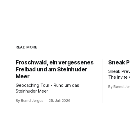
READ MORE
Froschwald, ein vergessenes
Sneak P
Freibad und am Steinhuder
Sneak Pre
Meer
The Invite 
Rogen, Pe
Geocaching Tour - Rund um das
By Bernd Je
Norton. K
Steinhuder Meer
von 10.
By Bernd Jergus
25. Juli 2026