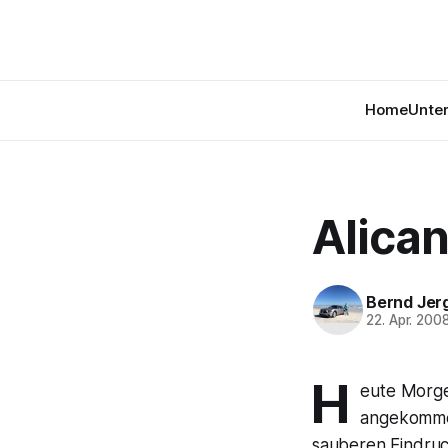
Home
Unte
Alican
Bernd Jer
22. Apr. 200
H
eute Morge
angekommen
sauberen Eindruc