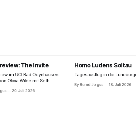
review: The Invite
Homo Ludens Soltau
view im UCI Bad Oeynhausen:
Tagesausflug in die Lüneburg
von Olivia Wilde mit Seth
By Bernd Jergus
18. Juli 2026
nélope Cruz und Edward
rgus
20. Juli 2026
ammerspiel, Sex-Comedy, 8,5