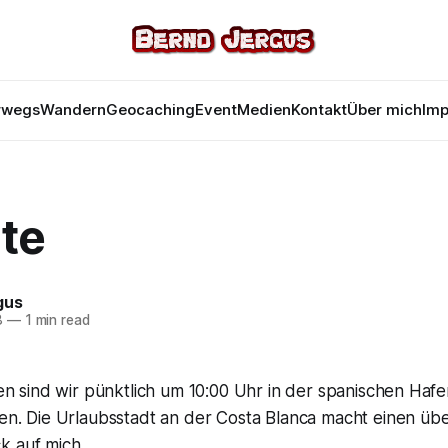
rwegs
Wandern
Geocaching
Event
Medien
Kontakt
Über mich
Im
te
gus
8
—
1 min read
n sind wir pünktlich um 10:00 Uhr in der spanischen Hafe
. Die Urlaubsstadt an der Costa Blanca macht einen übe
k auf mich.