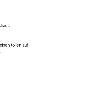
chaut:
inen tollen auf
.