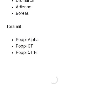
Dromarch
Adienne
Boreas
Tora mit
Poppi Alpha
Poppi QT
Poppi QT Pi