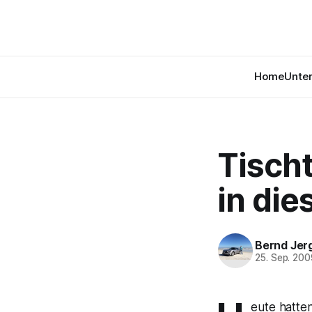
Home
Unte
Tischt
in die
Bernd Jer
25. Sep. 20
eute hatten