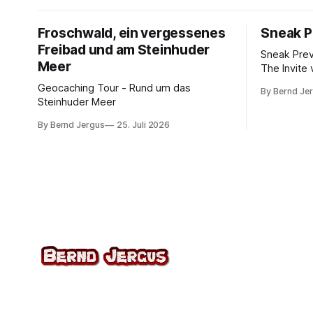
Froschwald, ein vergessenes
Sneak P
Freibad und am Steinhuder
Sneak Pre
Meer
The Invite 
Rogen, Pe
Geocaching Tour - Rund um das
By Bernd Je
Norton. K
Steinhuder Meer
von 10.
By Bernd Jergus
25. Juli 2026