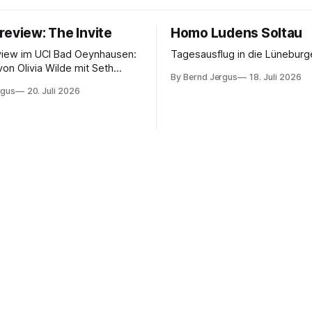
review: The Invite
Homo Ludens Soltau
view im UCI Bad Oeynhausen:
Tagesausflug in die Lüneburg
von Olivia Wilde mit Seth
By Bernd Jergus
18. Juli 2026
nélope Cruz und Edward
rgus
20. Juli 2026
ammerspiel, Sex-Comedy, 8,5