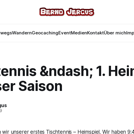
rwegs
Wandern
Geocaching
Event
Medien
Kontakt
Über mich
Im
ennis &ndash; 1. Hei
ser Saison
gus
09
 wir unserer erstes Tischtennis – Heimspiel. Wir haben 9:4