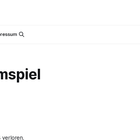
pressum
mspiel
 verloren.