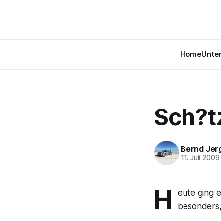
Home
Unte
Sch?tz
Bernd Jer
11. Juli 2009
H
eute ging 
besonders,