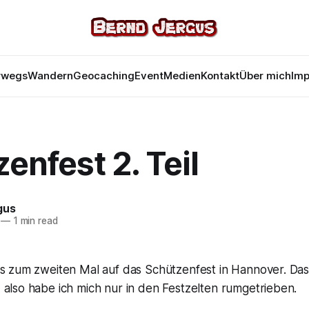
rwegs
Wandern
Geocaching
Event
Medien
Kontakt
Über mich
Im
enfest 2. Teil
gus
—
1 min read
es zum zweiten Mal auf das Schützenfest in Hannover. Das
 also habe ich mich nur in den Festzelten rumgetrieben.