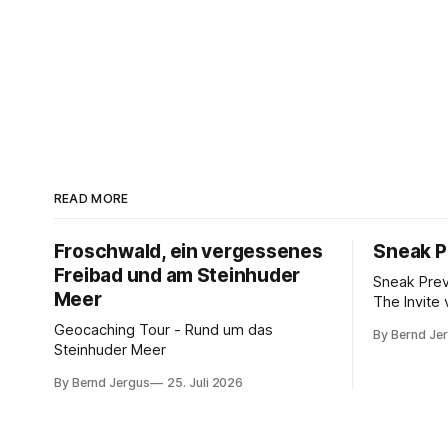
READ MORE
Froschwald, ein vergessenes
Sneak P
Freibad und am Steinhuder
Sneak Pre
Meer
The Invite 
Rogen, Pe
Geocaching Tour - Rund um das
By Bernd Je
Norton. K
Steinhuder Meer
von 10.
By Bernd Jergus
25. Juli 2026