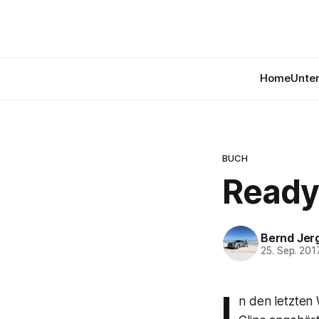
Home
Unte
BUCH
Ready
Bernd Jer
25. Sep. 201
I
n den letzten