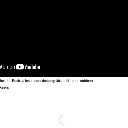
rher das Buch zu lesen oder das ungekürzte Hörbuch anhören.
Punkte