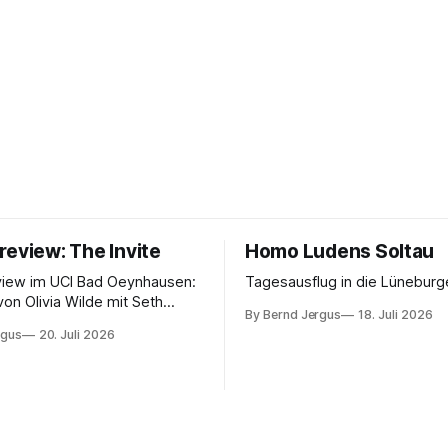
review: The Invite
Homo Ludens Soltau
view im UCI Bad Oeynhausen:
Tagesausflug in die Lüneburg
von Olivia Wilde mit Seth
By Bernd Jergus
18. Juli 2026
nélope Cruz und Edward
rgus
20. Juli 2026
ammerspiel, Sex-Comedy, 8,5