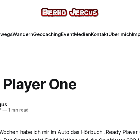
rwegs
Wandern
Geocaching
Event
Medien
Kontakt
Über mich
Im
 Player One
gus
7
—
1 min read
 Wochen habe ich mir im Auto das Hörbuch „Ready Player 