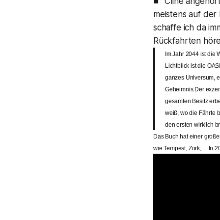
Cline angehör
meistens auf der
schaffe ich da im
Rückfahrten höre
Im Jahr 2044 ist die 
Lichtblick ist die OA
ganzes Universum, es
Geheimnis.Der exzent
gesamten Besitz erbe
weiß, wo die Fährte 
den ersten wirklich b
Das Buch hat einer große
wie Tempest, Zork, …In 20