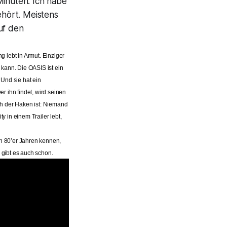
Minuten. Ich habe
hört. Meistens
uf den
g lebt in Armut. Einziger
n kann. Die OASIS ist ein
 Und sie hat ein
r ihn findet, wird seinen
ch der Haken ist: Niemand
 in einem Trailer lebt,
n 80’er Jahren kennen,
 gibt es auch schon.