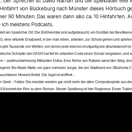
t. Der Sprecher ist David Nathan und die Spieldauer 888 
 Hinfahrt von Bückeburg nach Münster dieses Hörbuch ge
mer 90 Minuten. Das waren dann also ca. 10 Hinfahrten. A
 ich meistens Podcasts.
Welt ein hässlicher Ort: Die Erdölvorräte sind aufgebraucht, ein Großteil der Bevölkerun
SIS, eine virtuelle Ersatzwelt, in der man leben, arbeiten, zur Schule gehen und spiele
 gibt Tausende von Welten, von denen jede ebenso einzigartig wie phantasievoll ist.
rische Schöpfer der OASIS hat tief im virtuellen Code einen Schatz vergraben, und we
n – zweihundertvierzig Milliarden Dollar. Eine Reihe von Rätseln weist den Weg, do
beginnt. Bis Wade Watts, ein ganz normaler Junge, der am Stadtrand von Oklahoma City
rauchbaren Hinweis findet. Die Jagd ist eröffnet…
n Geek – Faktor. Die meisten werden gar nicht mehr die alten Computerspiele aus de
18 kommt der Film zu dem Roman. Steven Spielberg ist hier Regisseur. Einen Trailer