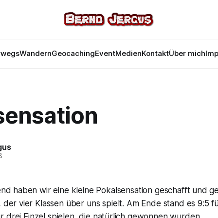
rwegs
Wandern
Geocaching
Event
Medien
Kontakt
Über mich
Im
sensation
gus
8
nd haben wir eine kleine Pokalsensation geschafft und g
der vier Klassen über uns spielt. Am Ende stand es 9:5 fü
 drei Einzel spielen, die natürlich gewonnen wurden.