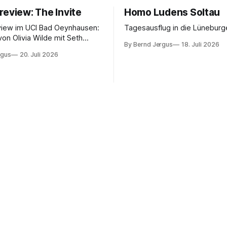
review: The Invite
Homo Ludens Soltau
view im UCI Bad Oeynhausen:
Tagesausflug in die Lüneburg
von Olivia Wilde mit Seth
By Bernd Jergus
18. Juli 2026
nélope Cruz und Edward
rgus
20. Juli 2026
ammerspiel, Sex-Comedy, 8,5