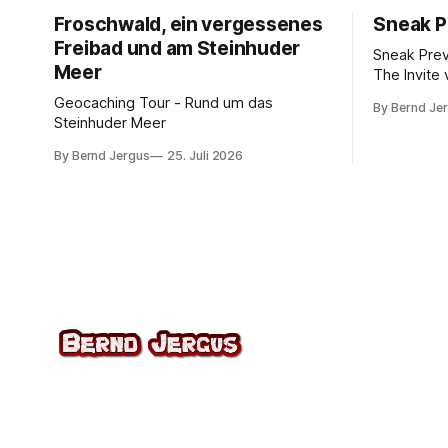
Froschwald, ein vergessenes
Sneak P
Freibad und am Steinhuder
Sneak Pre
Meer
The Invite 
Rogen, Pe
Geocaching Tour - Rund um das
By Bernd Je
Norton. K
Steinhuder Meer
von 10.
By Bernd Jergus
25. Juli 2026