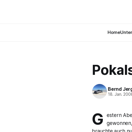
Home
Unte
Pokal
Bernd Jer
18. Jan. 200
G
estern Abe
gewonnen, 
brauchte auch nur