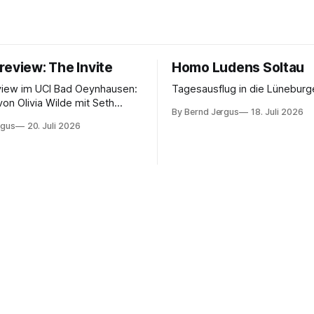
review: The Invite
Homo Ludens Soltau
view im UCI Bad Oeynhausen:
Tagesausflug in die Lüneburg
von Olivia Wilde mit Seth
By Bernd Jergus
18. Juli 2026
nélope Cruz und Edward
rgus
20. Juli 2026
ammerspiel, Sex-Comedy, 8,5