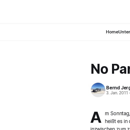
Home
Unte
No Pa
Bernd Jer
3. Jan. 2011
A
m Sonntag, 
heißt es i
inzwischen zum z