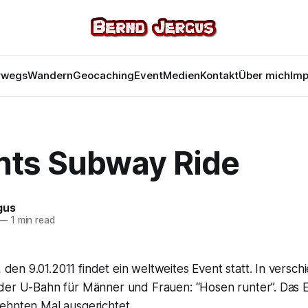
rwegs
Wandern
Geocaching
Event
Medien
Kontakt
Über mich
Im
nts Subway Ride
gus
—
1 min read
den 9.01.2011 findet ein weltweites Event statt. In versc
n der U-Bahn für Männer und Frauen: “Hosen runter”. Das 
ehnten Mal ausgerichtet.