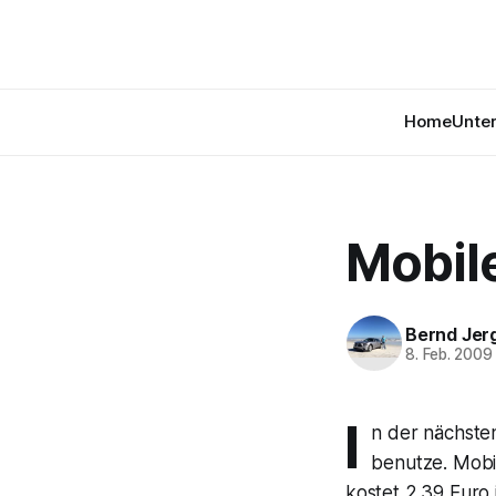
Home
Unte
Mobil
Bernd Jer
8. Feb. 2009
I
n der nächsten
benutze. Mobi
kostet 2.39 Euro