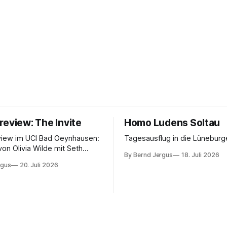
review: The Invite
Homo Ludens Soltau
view im UCI Bad Oeynhausen:
Tagesausflug in die Lüneburg
von Olivia Wilde mit Seth
By Bernd Jergus
18. Juli 2026
nélope Cruz und Edward
rgus
20. Juli 2026
ammerspiel, Sex-Comedy, 8,5