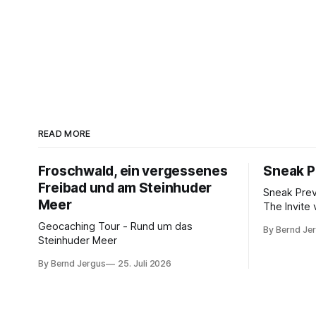
READ MORE
Froschwald, ein vergessenes
Sneak P
Freibad und am Steinhuder
Sneak Pre
Meer
The Invite 
Rogen, Pe
Geocaching Tour - Rund um das
By Bernd Je
Norton. K
Steinhuder Meer
von 10.
By Bernd Jergus
25. Juli 2026