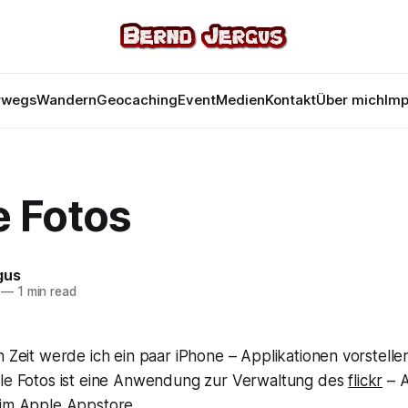
rwegs
Wandern
Geocaching
Event
Medien
Kontakt
Über mich
Im
e Fotos
gus
—
1 min read
 Zeit werde ich ein paar iPhone – Applikationen vorstellen
le Fotos ist eine Anwendung zur Verwaltung des
flickr
– A
 im Apple Appstore.