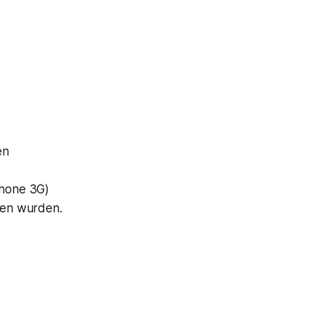
en
Phone 3G)
aden wurden.