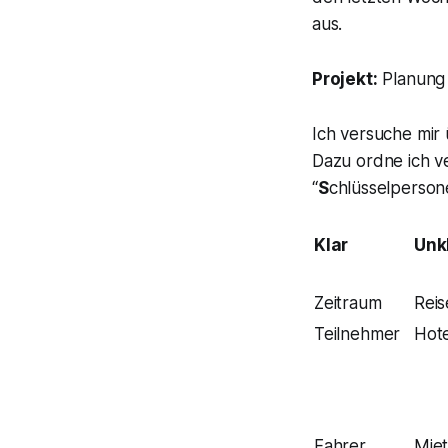
aus.
Projekt:
Planung 
Ich versuche mir
Dazu ordne ich v
“
S
chlüsselperson
Klar
Unk
Zeitraum
Reis
Teilnehmer
Hote
Fahrer
Mie