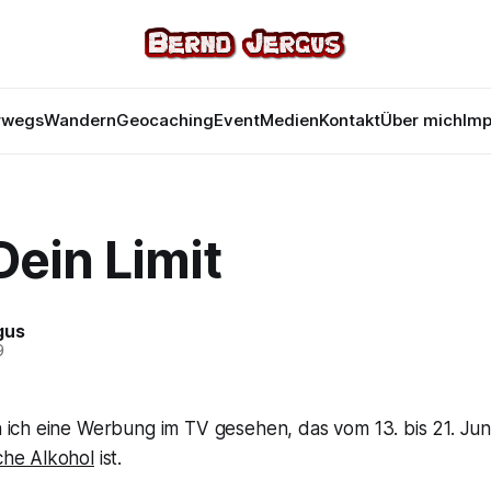
rwegs
Wandern
Geocaching
Event
Medien
Kontakt
Über mich
Im
ein Limit
gus
9
 ich eine Werbung im TV gesehen, das vom 13. bis 21. Jun
he Alkohol
ist.