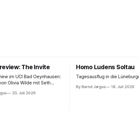
review: The Invite
Homo Ludens Soltau
view im UCI Bad Oeynhausen:
Tagesausflug in die Lüneburg
von Olivia Wilde mit Seth
By Bernd Jergus
18. Juli 2026
nélope Cruz und Edward
rgus
20. Juli 2026
ammerspiel, Sex-Comedy, 8,5