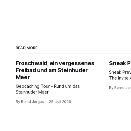
READ MORE
Froschwald, ein vergessenes
Sneak P
Freibad und am Steinhuder
Sneak Pre
Meer
The Invite 
Rogen, Pe
Geocaching Tour - Rund um das
By Bernd Je
Norton. K
Steinhuder Meer
von 10.
By Bernd Jergus
25. Juli 2026