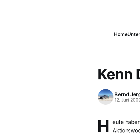
Home
Unte
Kenn D
Bernd Jer
12. Juni 200
H
eute haben
Aktionswoc