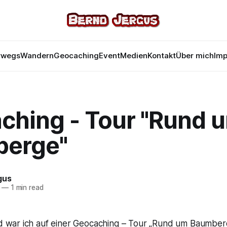
rwegs
Wandern
Geocaching
Event
Medien
Kontakt
Über mich
Im
ching - Tour "Rund 
erge"
gus
—
1 min read
 war ich auf einer Geocaching – Tour „Rund um Baumberg