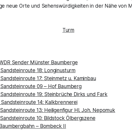
ige neue Orte und Sehenswürdigkeiten in der Nähe von 
WDR Sender Münster Baumberge
andsteinroute 18: Longinusturm
andsteinroute 17: Steinmetz u. Kaminbau
Sandsteinroute 09 – Hof Baumberg
andsteinroute 19: Steinbrüche Dirks und Fark
andsteinroute 14: Kalkbrennerei
andsteinroute 13: Heiligenfigur Hl. Joh. Nepomuk
andsteinroute 10: Bildstock Ölbergszene
Baumbergbahn – Bombeck II