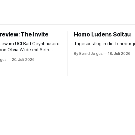
review: The Invite
Homo Ludens Soltau
view im UCI Bad Oeynhausen:
Tagesausflug in die Lüneburg
von Olivia Wilde mit Seth
By Bernd Jergus
18. Juli 2026
nélope Cruz und Edward
rgus
20. Juli 2026
ammerspiel, Sex-Comedy, 8,5