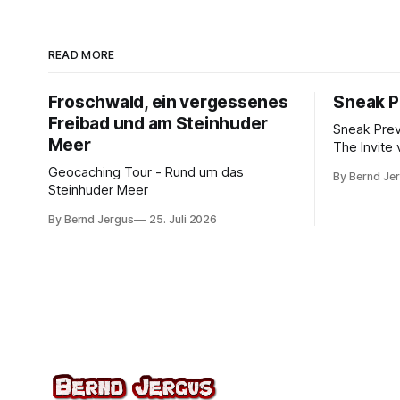
READ MORE
Froschwald, ein vergessenes
Sneak P
Freibad und am Steinhuder
Sneak Pre
Meer
The Invite 
Rogen, Pe
Geocaching Tour - Rund um das
By Bernd Je
Norton. K
Steinhuder Meer
von 10.
By Bernd Jergus
25. Juli 2026