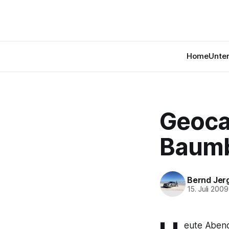
Home
Unte
Geoca
Baumb
Bernd Jer
15. Juli 2009
eute Abend