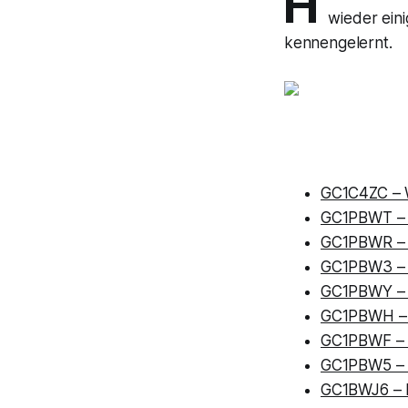
H
wieder ein
kennengelernt.
GC1C4ZC – 
GC1PBWT – S
GC1PBWR – S
GC1PBW3 – 
GC1PBWY – S
GC1PBWH – S
GC1PBWF – S
GC1PBW5 – S
GC1BWJ6 – 