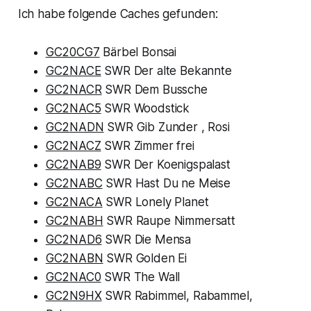
Ich habe folgende Caches gefunden:
GC20CG7
Bärbel Bonsai
GC2NACE
SWR Der alte Bekannte
GC2NACR
SWR Dem Bussche
GC2NAC5
SWR Woodstick
GC2NADN
SWR Gib Zunder , Rosi
GC2NACZ
SWR Zimmer frei
GC2NAB9
SWR Der Koenigspalast
GC2NABC
SWR Hast Du ne Meise
GC2NACA
SWR Lonely Planet
GC2NABH
SWR Raupe Nimmersatt
GC2NAD6
SWR Die Mensa
GC2NABN
SWR Golden Ei
GC2NAC0
SWR The Wall
GC2N9HX
SWR Rabimmel, Rabammel,