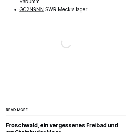
Rabumm
GC2N9NN
SWR Mecki’s lager
READ MORE
Froschwald, ein vergessenes Freibad und