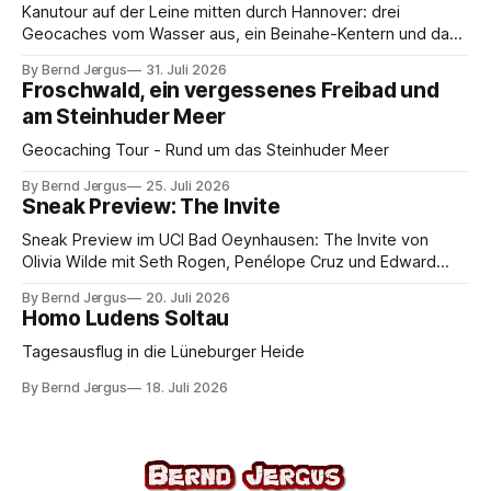
Kanutour auf der Leine mitten durch Hannover: drei
Geocaches vom Wasser aus, ein Beinahe-Kentern und das
Maschseefest – warum man auf den Kanu-Experten hören
By Bernd Jergus
31. Juli 2026
sollte.
Froschwald, ein vergessenes Freibad und
am Steinhuder Meer
Geocaching Tour - Rund um das Steinhuder Meer
By Bernd Jergus
25. Juli 2026
Sneak Preview: The Invite
Sneak Preview im UCI Bad Oeynhausen: The Invite von
Olivia Wilde mit Seth Rogen, Penélope Cruz und Edward
Norton. Kammerspiel, Sex-Comedy, 8,5 von 10.
By Bernd Jergus
20. Juli 2026
Homo Ludens Soltau
Tagesausflug in die Lüneburger Heide
By Bernd Jergus
18. Juli 2026