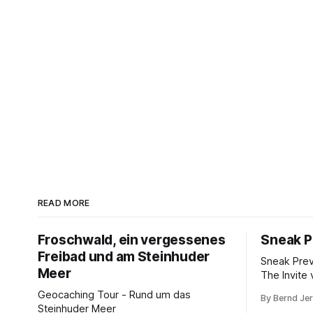
READ MORE
Froschwald, ein vergessenes
Sneak P
Freibad und am Steinhuder
Sneak Pre
Meer
The Invite 
Rogen, Pe
Geocaching Tour - Rund um das
By Bernd Je
Norton. K
Steinhuder Meer