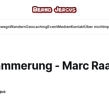
rwegs
Wandern
Geocaching
Event
Medien
Kontakt
Über mich
Im
ämmerung - Marc Ra
gus