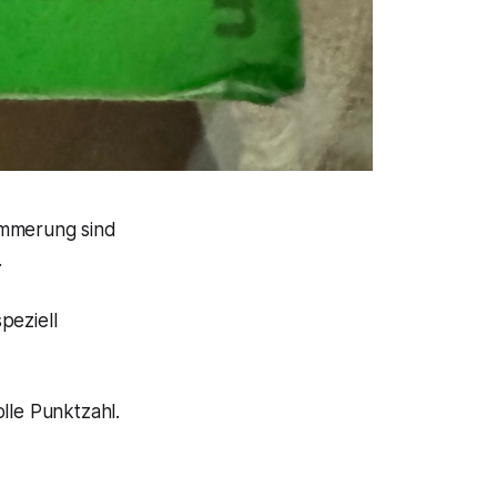
ämmerung sind
.
peziell
lle Punktzahl.