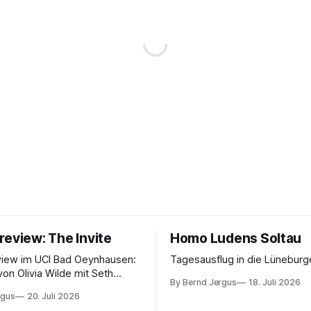
review: The Invite
Homo Ludens Soltau
view im UCI Bad Oeynhausen:
Tagesausflug in die Lüneburg
von Olivia Wilde mit Seth
By Bernd Jergus
18. Juli 2026
nélope Cruz und Edward
rgus
20. Juli 2026
ammerspiel, Sex-Comedy, 8,5