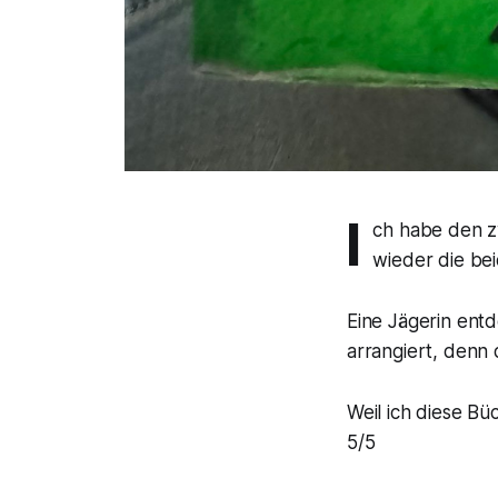
I
ch habe den z
wieder die be
Eine Jägerin entd
arrangiert, denn 
Weil ich diese Bü
5/5