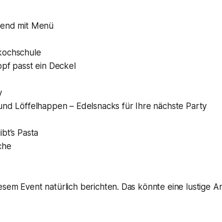
bend mit Menü
kochschule
opf passt ein Deckel
y
und Löffelhappen – Edelsnacks für Ihre nächste Party
n
bt’s Pasta
che
sem Event natürlich berichten. Das könnte eine lustige A