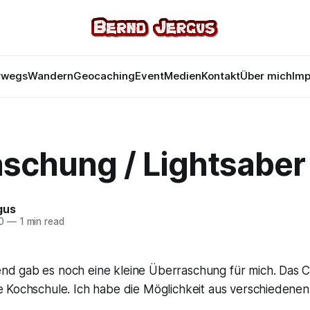
rwegs
Wandern
Geocaching
Event
Medien
Kontakt
Über mich
Im
aschung / Lightsaber
gus
0
—
1 min read
nd gab es noch eine kleine Überraschung für mich. Das Ch
ne Kochschule. Ich habe die Möglichkeit aus verschiedene