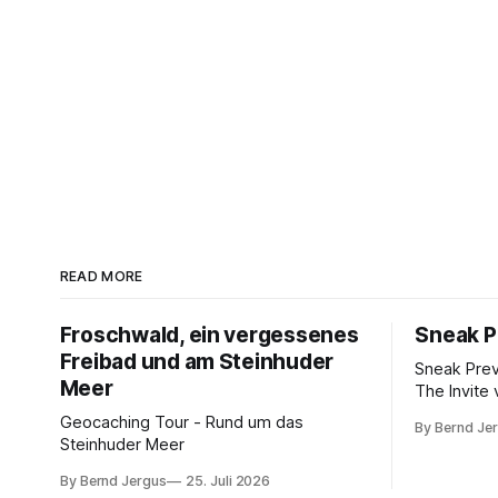
READ MORE
Froschwald, ein vergessenes
Sneak P
Freibad und am Steinhuder
Sneak Pre
Meer
The Invite 
Rogen, Pe
Geocaching Tour - Rund um das
By Bernd Je
Norton. K
Steinhuder Meer
von 10.
By Bernd Jergus
25. Juli 2026