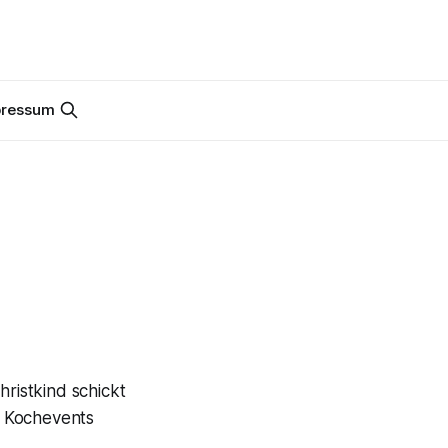
pressum
ristkind schickt
n Kochevents