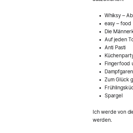
Whiksy – A
easy – food
Die Männer
Auf jeden T
Anti Pasti
Küchenpart
Fingerfood 
Dampfgare
Zum Glück gi
Frühlingskü
Spargel
Ich werde von die
werden.