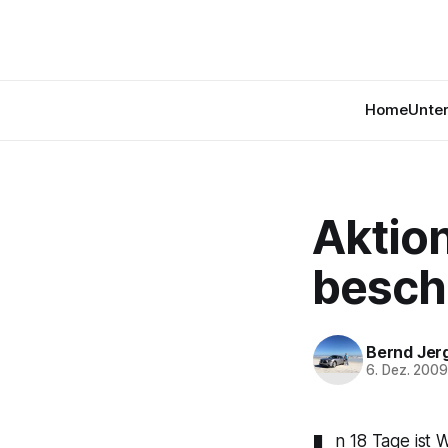
Home
Unte
Aktion
besch
Bernd Jer
6. Dez. 200
n 18 Tage ist