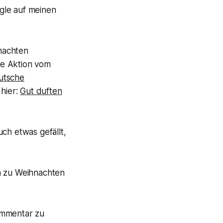
ogle auf meinen
nachten
ne Aktion vom
utsche
 hier:
Gut duften
ch etwas gefällt,
en zu Weihnachten
ommentar zu