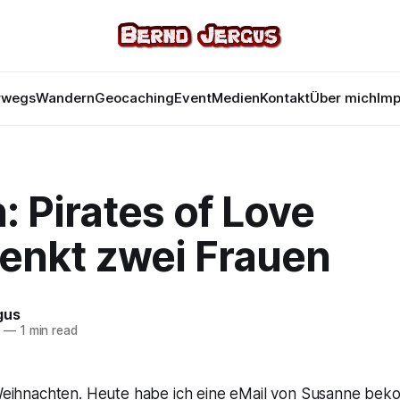
rwegs
Wandern
Geocaching
Event
Medien
Kontakt
Über mich
Im
: Pirates of Love
enkt zwei Frauen
gus
9
—
1 min read
 Weihnachten. Heute habe ich eine eMail von Susanne bek