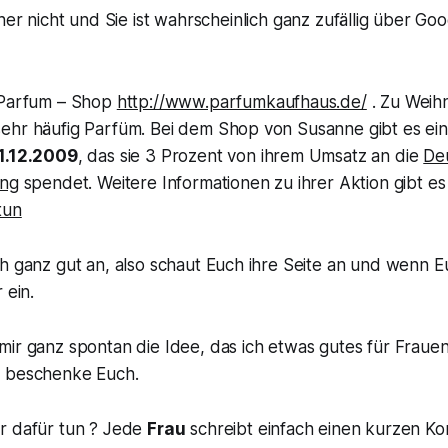
her nicht und Sie ist wahrscheinlich ganz zufällig über Go
 Parfum – Shop
http://www.parfumkaufhaus.de/
. Zu Weih
ehr häufig Parfüm. Bei dem Shop von Susanne gibt es ei
31.12.2009
, das sie 3 Prozent von ihrem Umsatz an die
De
ung
spendet. Weitere Informationen zu ihrer Aktion gibt es
tun
h ganz gut an, also schaut Euch ihre Seite an und wenn Eu
 ein.
mir ganz spontan die Idee, das ich etwas gutes für Frau
h beschenke Euch.
r dafür tun ? Jede
Frau
schreibt einfach einen kurzen K