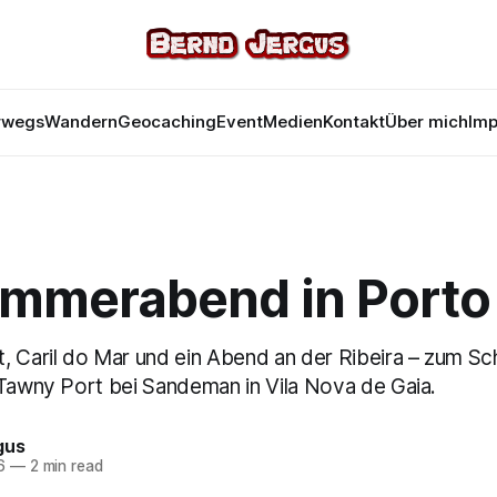
rwegs
Wandern
Geocaching
Event
Medien
Kontakt
Über mich
Im
ommerabend in Porto
, Caril do Mar und ein Abend an der Ribeira – zum Sc
 Tawny Port bei Sandeman in Vila Nova de Gaia.
gus
6
—
2 min read