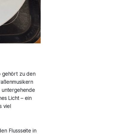
ro gehört zu den
traßenmusikern
e untergehende
es Licht – ein
 viel
n Flussseite in