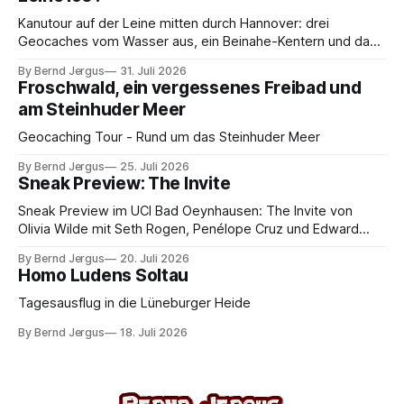
Kanutour auf der Leine mitten durch Hannover: drei
Geocaches vom Wasser aus, ein Beinahe-Kentern und das
Maschseefest – warum man auf den Kanu-Experten hören
By Bernd Jergus
31. Juli 2026
sollte.
Froschwald, ein vergessenes Freibad und
am Steinhuder Meer
Geocaching Tour - Rund um das Steinhuder Meer
By Bernd Jergus
25. Juli 2026
Sneak Preview: The Invite
Sneak Preview im UCI Bad Oeynhausen: The Invite von
Olivia Wilde mit Seth Rogen, Penélope Cruz und Edward
Norton. Kammerspiel, Sex-Comedy, 8,5 von 10.
By Bernd Jergus
20. Juli 2026
Homo Ludens Soltau
Tagesausflug in die Lüneburger Heide
By Bernd Jergus
18. Juli 2026