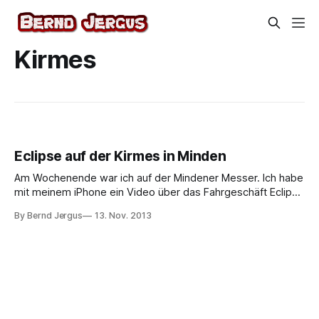
Kirmes
Eclipse auf der Kirmes in Minden
Am Wochenende war ich auf der Mindener Messer. Ich habe
mit meinem iPhone ein Video über das Fahrgeschäft Eclipse
aufgenommen. Eine Fahrt kostet 5 Euro. Die Leute werden
By Bernd Jergus
13. Nov. 2013
dafür in einer Gondel in schwindelerregende Höhen (50
Meter) gebracht. Dabei dreht man sich auch noch im Kreis
und das bei 90