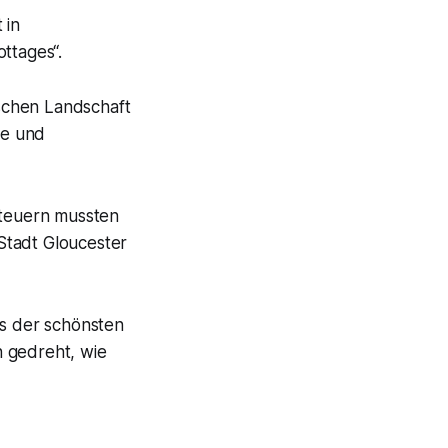
 in
ttages“.
ischen Landschaft
re und
Steuern mussten
Stadt Gloucester
es der schönsten
n gedreht, wie