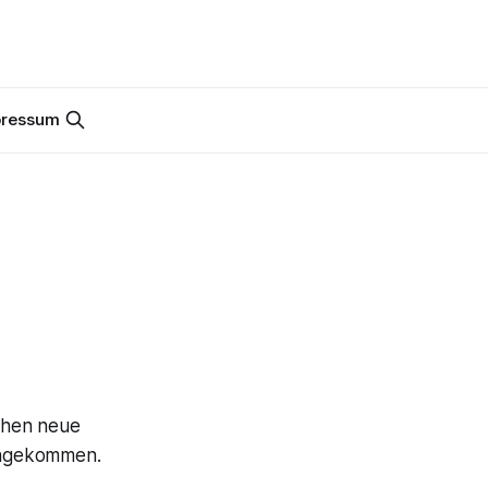
pressum
schen neue
 angekommen.