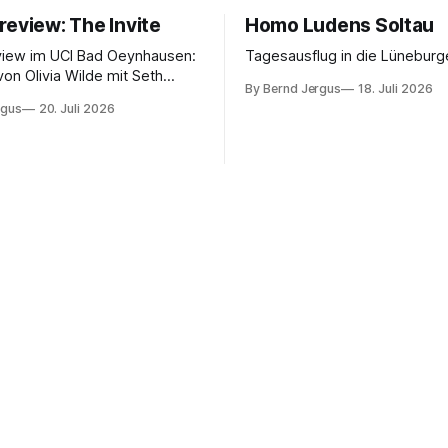
review: The Invite
Homo Ludens Soltau
view im UCI Bad Oeynhausen:
Tagesausflug in die Lüneburg
von Olivia Wilde mit Seth
By Bernd Jergus
18. Juli 2026
nélope Cruz und Edward
rgus
20. Juli 2026
ammerspiel, Sex-Comedy, 8,5