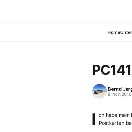
Home
Unte
PC141
Bernd Jer
8. Nov. 2016
I
ch habe mein P
Postkarten be