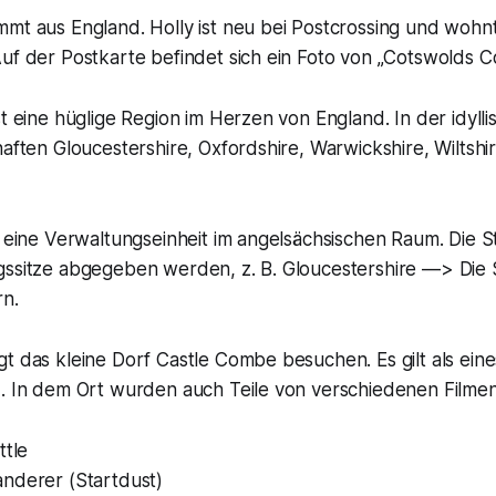
mt aus England. Holly ist neu bei Postcrossing und wohnt
uf der Postkarte befindet sich ein Foto von „Cotswolds Co
st eine hüglige Region im Herzen von England. In der idyll
haften Gloucestershire, Oxfordshire, Warwickshire, Wiltshi
s eine Verwaltungseinheit im angelsächsischen Raum. Die 
gssitze abgegeben werden, z. B. Gloucestershire —> Die 
n.
t das kleine Dorf Castle Combe besuchen. Es gilt als ein
d. In dem Ort wurden auch Teile von verschiedenen Filme
ttle
nderer (Startdust)