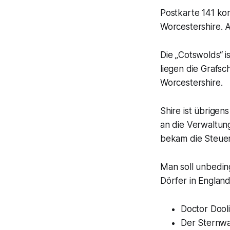
Postkarte 141 kom
Worcestershire. A
Die „Cotswolds“ i
liegen die Grafsc
Worcestershire.
Shire ist übrigen
an die Verwaltun
bekam die Steuer
Man soll unbeding
Dörfer in Englan
Doctor Dooli
Der Sternwa