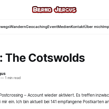
rwegs
Wandern
Geocaching
Event
Medien
Kontakt
Über mich
Im
: The Cotswolds
gus
—
1 min read
ostcrossing – Account wieder aktiviert. Es treffen inzwi
i mir ein. Ich bin aktuell bei 141 empfangene Postkarten