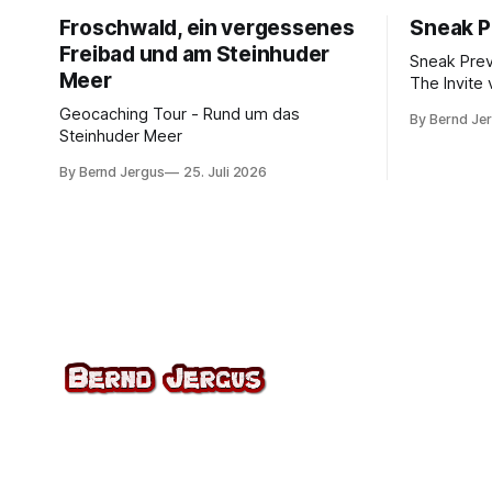
Froschwald, ein vergessenes
Sneak P
Freibad und am Steinhuder
Sneak Pre
Meer
The Invite 
Rogen, Pe
Geocaching Tour - Rund um das
By Bernd Je
Norton. K
Steinhuder Meer
von 10.
By Bernd Jergus
25. Juli 2026