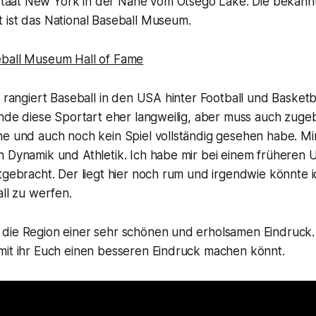
taat New York in der Nähe vom Otsego Lake. Die bekann
 ist das National Baseball Museum.
eball Museum Hall of Fame
t rangiert Baseball in den USA hinter Football und Basketba
inde diese Sportart eher langweilig, aber muss auch zugeb
e und auch noch kein Spiel vollständig gesehen habe. Mir
n Dynamik und Athletik. Ich habe mir bei einem früheren
tgebracht. Der liegt hier noch rum und irgendwie könnte i
all zu werfen.
die Region einer sehr schönen und erholsamen Eindruck. 
mit ihr Euch einen besseren Eindruck machen könnt.