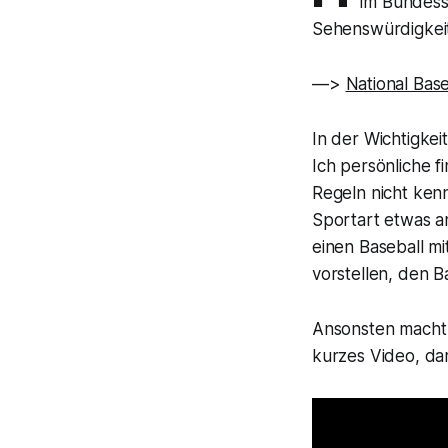
im Bundess
Sehenswürdigkeit
—>
National Bas
In der Wichtigkei
Ich persönliche f
Regeln nicht kenn
Sportart etwas a
einen Baseball mi
vorstellen, den B
Ansonsten macht 
kurzes Video, da