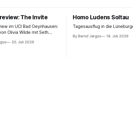
review: The Invite
Homo Ludens Soltau
view im UCI Bad Oeynhausen:
Tagesausflug in die Lüneburg
von Olivia Wilde mit Seth
By Bernd Jergus
18. Juli 2026
nélope Cruz und Edward
rgus
20. Juli 2026
ammerspiel, Sex-Comedy, 8,5