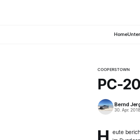
Home
Unte
COOPERSTOWN
PC-20
Bernd Jer
30. Apr. 201
H
eute berich