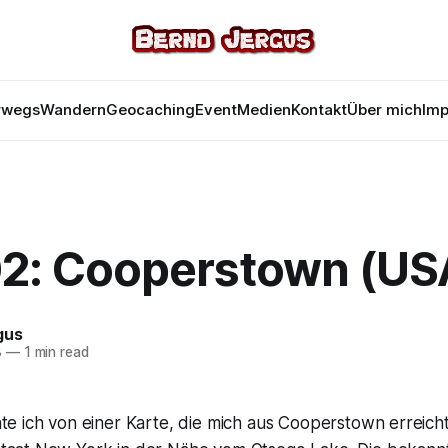
rwegs
Wandern
Geocaching
Event
Medien
Kontakt
Über mich
Im
2: Cooperstown (US
gus
8
—
1 min read
te ich von einer Karte, die mich aus Cooperstown erreicht 