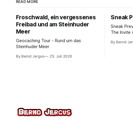
READ MORE
Froschwald, ein vergessenes
Sneak P
Freibad und am Steinhuder
Sneak Pre
Meer
The Invite 
Rogen, Pe
Geocaching Tour - Rund um das
By Bernd Je
Norton. K
Steinhuder Meer
von 10.
By Bernd Jergus
25. Juli 2026