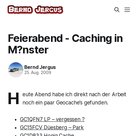
Feierabend - Caching in
M?nster
Bernd Jergus
25. Aug. 2009
H
eute Abend habe ich direkt nach der Arbeit
noch ein paar Geocache’s gefunden.
GC1QFN7 LP – vergessen ?
GC15FCV Düesberg – Park
GC1D833 Honig Cache